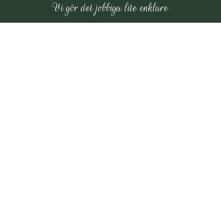
Vi gör det jobbiga lite enklare
Praktisk info för
Uddevalla
Vi planerar noggrant kring parkering,
hisskapacitet och tillgänglighet i Uddevalla,
oavsett om uppdraget gäller centrala
lägenhetshus, villaområden i Hovhult eller
fastigheter i Lane-Ryr.
När du känner dig redo att ta nästa
steg finns vi här för att hjälpa dig
med dödsbo tömning i Uddevalla på