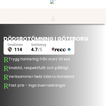
DÖDSBOTÖMNING I GÖTEBORG
R
Trygg hantering från start till slut
R
Snabbt, respektfullt och pålitligt
R
Verksamma i hela Västra Götaland
R
Fast pris - Inga överraskningar