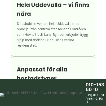
Hela Uddevalla – vi finns
nära
Dödsbobilen verkar i hela Uddevalla med
omnejd, från centrala stadsdelar till områden
som Hovhult och Lane-Ryr, och erbjuder trygg
hjälp med dödsbo i Bohusläns vackra
residensstad.
Anpassat för alla
bostadstyper
010-153
Vi tömmer och städar dödsbon i Uddevallas
50 10
villor, lägenheter och radhus – från centrala
Ring oss - Vi
finns här för
kvarter till Hovhult och Lane-Ryr – med arbetet
dig
anpassat efter varje bostadstyp.