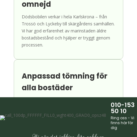
omnejd
Dödsbobilen verkar i hela Karlskrona – från
Trossö och Lyckeby till skärgårdens samhällen.
Vi har god erfarenhet av marinstaden äldre
bostadsbestånd och hjälper er tryggt genom
processen.
Anpassad tömning för
alla bostäder
Oavsett om det gäller en äldre villa i Lyckeby,
010-153
en lägenhet på Trossö eller ett radhus i
50 10
centrala Karlskrona anpassar vi alltid tömning
Ring oss - Vi
och städning efter bostadens unika
finns här för
dig
förutsättningar.