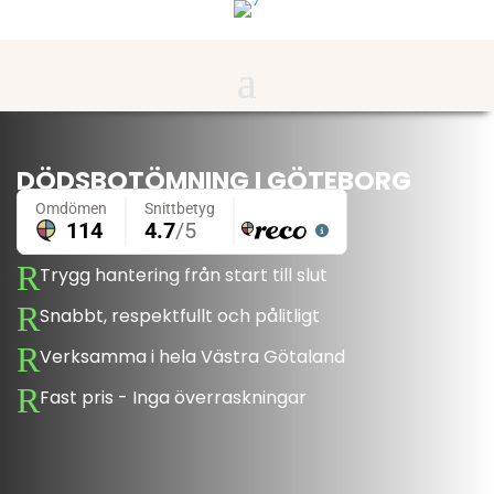
DÖDSBOTÖMNING I GÖTEBORG
R
Trygg hantering från start till slut
R
Snabbt, respektfullt och pålitligt
R
Verksamma i hela Västra Götaland
R
Fast pris - Inga överraskningar