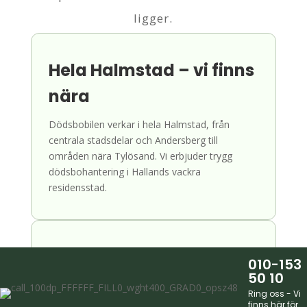
ligger.
Hela Halmstad – vi finns
nära
Dödsbobilen verkar i hela Halmstad, från
centrala stadsdelar och Andersberg till
områden nära Tylösand. Vi erbjuder trygg
dödsbohantering i Hallands vackra
residensstad.
Dödsbo i alla
010-153
50 10
bostadstyper
Ring oss - Vi
finns här för