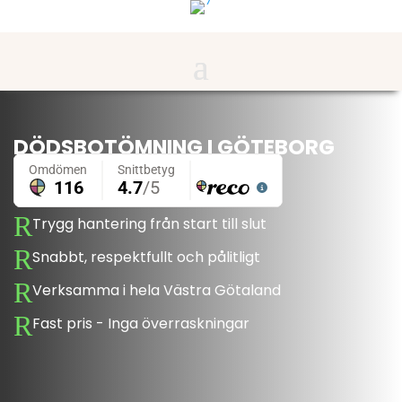
DÖDSBOTÖMNING I GÖTEBORG
R
Trygg hantering från start till slut
R
Snabbt, respektfullt och pålitligt
R
Verksamma i hela Västra Götaland
R
Fast pris - Inga överraskningar