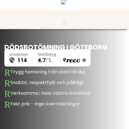
DÖDSBOTÖMNING I GÖTEBORG
R
Trygg hantering från start till slut
R
Snabbt, respektfullt och pålitligt
R
Verksamma i hela Västra Götaland
R
Fast pris - Inga överraskningar