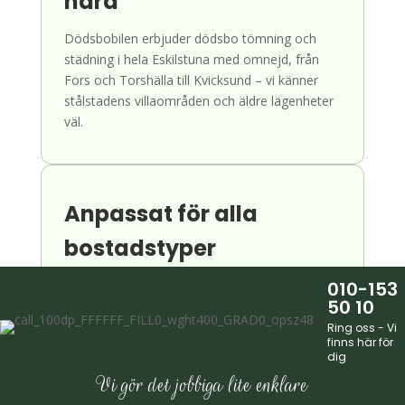
nära
Dödsbobilen erbjuder dödsbo tömning och
städning i hela Eskilstuna med omnejd, från
Fors och Torshälla till Kvicksund – vi känner
stålstadens villaområden och äldre lägenheter
väl.
Anpassat för alla
bostadstyper
Vi tömmer villor, lägenheter och radhus i hela
010-153
50 10
Eskilstuna – från äldre industrilägenheter vid ån
till villor i Fors, Kvicksund och Torshälla, alltid
Ring oss - Vi
finns här för
med anpassat arbetssätt.
dig
Vi gör det jobbiga lite enklare