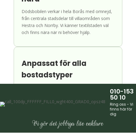
Dödsbobilen verkar i hela Borås med omnejd,
från centrala stadsdelar till villaområden som
Hestra och Norrby. Vi känner textilstaden väl
och finns nära när ni behöver hjälp.
Anpassat för alla
bostadstyper
Oavsett om det gäller villa i Hestra, lägenhet i
010-153
centrum eller radhus i Norrby anpassar vi
50 10
dödsbo tömning i Borås efter varje
Ring oss - Vi
bostadstyps unika förutsättningar.
finns här för
dig
Vi gör det jobbiga lite enklare