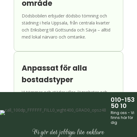
område
Dödsbobilen erbjuder dödsbo tömning och
städning i hela Uppsala, från centrala kvarter
och Eriksberg till Gottsunda och Sävja – alltid
med lokal närvaro och omtanke.
Anpassat för alla
bostadstyper
Vi tömmer och städar villor, lägenheter och
010-153
radhus i hela Uppsala, från centrala
50 10
studentlägenheter till villor i Eriksberg,
Ring oss - Vi
Gottsunda och Sävja, alltid anpassat efter
finns här för
bostadens storlek och förutsättningar.
dig
Vi gör det jobbiga lite enklare